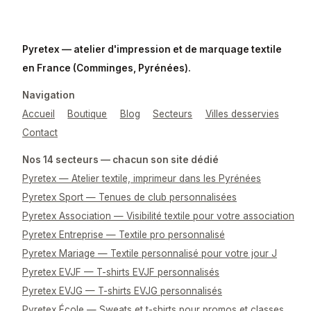
Pyretex — atelier d'impression et de marquage textile
en France (Comminges, Pyrénées).
Navigation
Accueil
Boutique
Blog
Secteurs
Villes desservies
Contact
Nos 14 secteurs — chacun son site dédié
Pyretex — Atelier textile, imprimeur dans les Pyrénées
Pyretex Sport — Tenues de club personnalisées
Pyretex Association — Visibilité textile pour votre association
Pyretex Entreprise — Textile pro personnalisé
Pyretex Mariage — Textile personnalisé pour votre jour J
Pyretex EVJF — T-shirts EVJF personnalisés
Pyretex EVJG — T-shirts EVJG personnalisés
Pyretex École — Sweats et t-shirts pour promos et classes