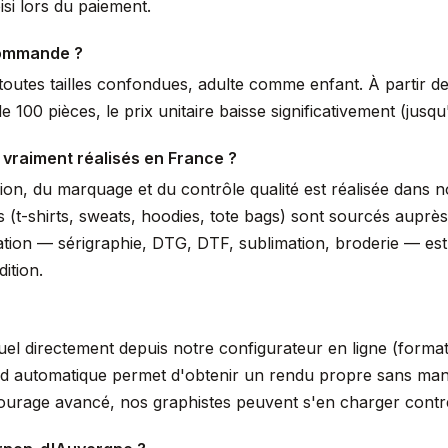
si lors du paiement.
commande ?
outes tailles confondues, adulte comme enfant. À partir de 
 100 pièces, le prix unitaire baisse significativement (jus
 vraiment réalisés en France ?
ssion, du marquage et du contrôle qualité est réalisée dans
s (t-shirts, sweats, hoodies, tote bags) sont sourcés auprè
isation — sérigraphie, DTG, DTF, sublimation, broderie — es
ition.
suel directement depuis notre configurateur en ligne (form
nd automatique permet d'obtenir un rendu propre sans manip
tourage avancé, nos graphistes peuvent s'en charger cont