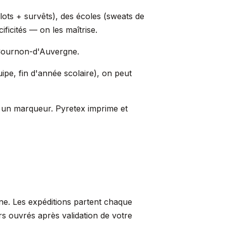
ts + survêts), des écoles (sweats de
ficités — on les maîtrise.
à Cournon-d'Auvergne.
pe, fin d'année scolaire), on peut
t un marqueur. Pyretex imprime et
e. Les expéditions partent chaque
rs ouvrés après validation de votre