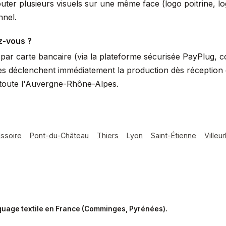
uter plusieurs visuels sur une même face (logo poitrine, 
nnel.
z-vous ?
ar carte bancaire (via la plateforme sécurisée PayPlug, 
s déclenchent immédiatement la production dès réception du
toute l'Auvergne-Rhône-Alpes.
Issoire
Pont-du-Château
Thiers
Lyon
Saint-Étienne
Villeu
rquage textile en France (Comminges, Pyrénées).