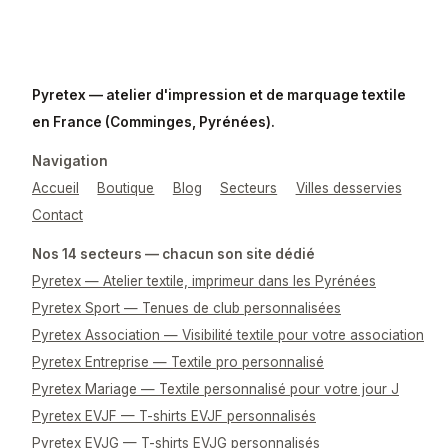
Pyretex — atelier d'impression et de marquage textile
en France (Comminges, Pyrénées).
Navigation
Accueil
Boutique
Blog
Secteurs
Villes desservies
Contact
Nos 14 secteurs — chacun son site dédié
Pyretex — Atelier textile, imprimeur dans les Pyrénées
Pyretex Sport — Tenues de club personnalisées
Pyretex Association — Visibilité textile pour votre association
Pyretex Entreprise — Textile pro personnalisé
Pyretex Mariage — Textile personnalisé pour votre jour J
Pyretex EVJF — T-shirts EVJF personnalisés
Pyretex EVJG — T-shirts EVJG personnalisés