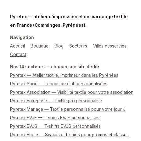
Pyretex — atelier d'impression et de marquage textile
en France (Comminges, Pyrénées).
Navigation
Accueil
Boutique
Blog
Secteurs
Villes desservies
Contact
Nos 14 secteurs — chacun son site dédié
Pyretex — Atelier textile, imprimeur dans les Pyrénées
Pyretex Sport — Tenues de club personnalisées
Pyretex Association — Visibilité textile pour votre association
Pyretex Entreprise — Textile pro personnalisé
Pyretex Mariage — Textile personnalisé pour votre jour J
Pyretex EVJF — T-shirts EVJF personnalisés
Pyretex EVJG — T-shirts EVJG personnalisés
Pyretex École — Sweats et t-shirts pour promos et classes