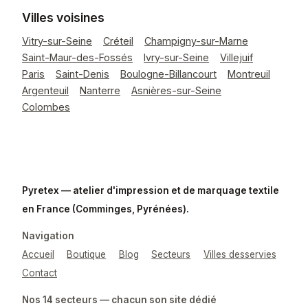
Villes voisines
Vitry-sur-Seine
Créteil
Champigny-sur-Marne
Saint-Maur-des-Fossés
Ivry-sur-Seine
Villejuif
Paris
Saint-Denis
Boulogne-Billancourt
Montreuil
Argenteuil
Nanterre
Asnières-sur-Seine
Colombes
Pyretex — atelier d'impression et de marquage textile
en France (Comminges, Pyrénées).
Navigation
Accueil
Boutique
Blog
Secteurs
Villes desservies
Contact
Nos 14 secteurs — chacun son site dédié