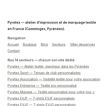
Pyretex — atelier d'impression et de marquage textile
en France (Comminges, Pyrénées).
Navigation
Accueil
Boutique
Blog
Secteurs
Villes desservies
Contact
Nos 14 secteurs — chacun son site dédié
Pyretex — Atelier textile, imprimeur dans les Pyrénées
Pyretex Sport — Tenues de club personnalisées
Pyretex Association — Visibilité textile pour votre association
Pyretex Entreprise — Textile pro personnalisé
Pyretex Mariage — Textile personnalisé pour votre jour J
Pyretex EVJF — T-shirts EVJF personnalisés
Pyretex EVJG — T-shirts EVJG personnalisés