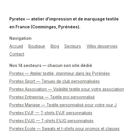
Pyretex — atelier d'impression et de marquage textile
en France (Comminges, Pyrénées).
Navigation
Accueil
Boutique
Blog
Secteurs
Villes desservies
Contact
Nos 14 secteurs — chacun son site dédié
Pyretex — Atelier textile, imprimeur dans les Pyrénées
Pyretex Sport — Tenues de club personnalisées
Pyretex Association — Visibilité textile pour votre association
Pyretex Entreprise — Textile pro personnalisé
Pyretex Mariage — Textile personnalisé pour votre jour J
Pyretex EVJF — T-shirts EVJF personnalisés
Pyretex EVJG — T-shirts EVJG personnalisés
Pyretex École — Sweats et t-shirts pour promos et classes