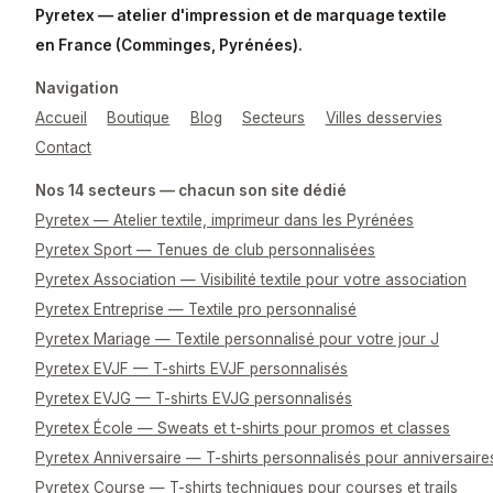
Pyretex — atelier d'impression et de marquage textile
en France (Comminges, Pyrénées).
Navigation
Accueil
Boutique
Blog
Secteurs
Villes desservies
Contact
Nos 14 secteurs — chacun son site dédié
Pyretex — Atelier textile, imprimeur dans les Pyrénées
Pyretex Sport — Tenues de club personnalisées
Pyretex Association — Visibilité textile pour votre association
Pyretex Entreprise — Textile pro personnalisé
Pyretex Mariage — Textile personnalisé pour votre jour J
Pyretex EVJF — T-shirts EVJF personnalisés
Pyretex EVJG — T-shirts EVJG personnalisés
Pyretex École — Sweats et t-shirts pour promos et classes
Pyretex Anniversaire — T-shirts personnalisés pour anniversaire
Pyretex Course — T-shirts techniques pour courses et trails