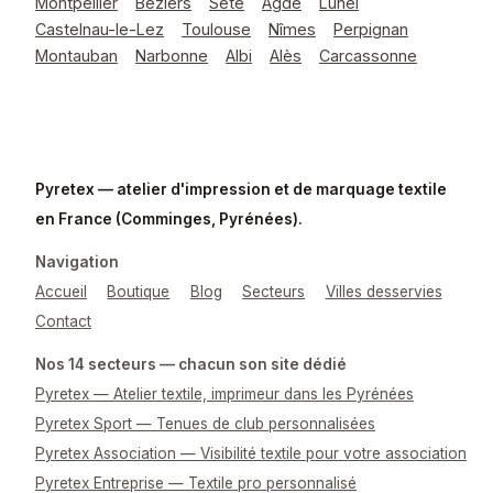
Montpellier
Béziers
Sète
Agde
Lunel
Castelnau-le-Lez
Toulouse
Nîmes
Perpignan
Montauban
Narbonne
Albi
Alès
Carcassonne
Pyretex — atelier d'impression et de marquage textile
en France (Comminges, Pyrénées).
Navigation
Accueil
Boutique
Blog
Secteurs
Villes desservies
Contact
Nos 14 secteurs — chacun son site dédié
Pyretex — Atelier textile, imprimeur dans les Pyrénées
Pyretex Sport — Tenues de club personnalisées
Pyretex Association — Visibilité textile pour votre association
Pyretex Entreprise — Textile pro personnalisé