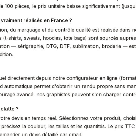
 100 pièces, le prix unitaire baisse significativement (jus
 vraiment réalisés en France ?
ssion, du marquage et du contrôle qualité est réalisée dans
s (t-shirts, sweats, hoodies, tote bags) sont sourcés auprè
isation — sérigraphie, DTG, DTF, sublimation, broderie — es
ition.
suel directement depuis notre configurateur en ligne (form
nd automatique permet d'obtenir un rendu propre sans manip
tourage avancé, nos graphistes peuvent s'en charger cont
elatte ?
votre devis en temps réel. Sélectionnez votre produit, choi
écisez la couleur, les tailles et les quantités. Le prix TTC 
mander un devis détaillé par email.