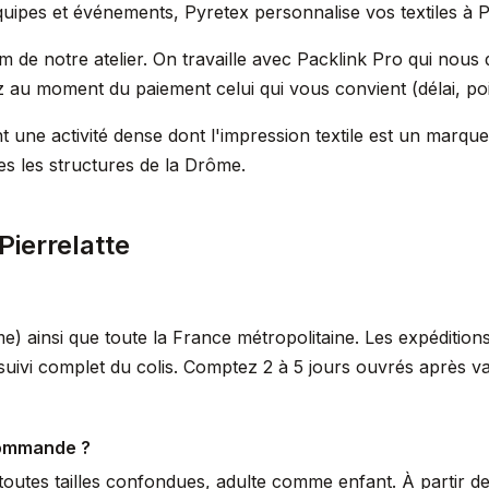
équipes et événements, Pyretex personnalise vos textiles à Pi
 km de notre atelier. On travaille avec Packlink Pro qui nou
z au moment du paiement celui qui vous convient (délai, poin
nt une activité dense dont l'impression textile est un marq
s les structures de la Drôme.
ierrelatte
e) ainsi que toute la France métropolitaine. Les expéditio
uivi complet du colis. Comptez 2 à 5 jours ouvrés après v
commande ?
outes tailles confondues, adulte comme enfant. À partir de 