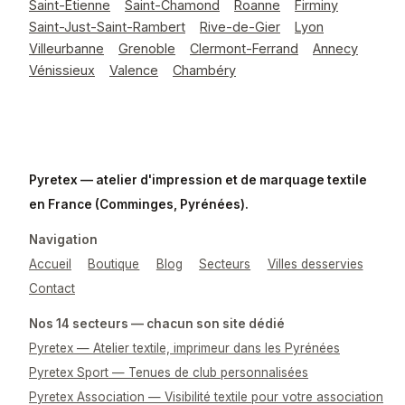
Saint-Étienne
Saint-Chamond
Roanne
Firminy
Saint-Just-Saint-Rambert
Rive-de-Gier
Lyon
Villeurbanne
Grenoble
Clermont-Ferrand
Annecy
Vénissieux
Valence
Chambéry
Pyretex — atelier d'impression et de marquage textile
en France (Comminges, Pyrénées).
Navigation
Accueil
Boutique
Blog
Secteurs
Villes desservies
Contact
Nos 14 secteurs — chacun son site dédié
Pyretex — Atelier textile, imprimeur dans les Pyrénées
Pyretex Sport — Tenues de club personnalisées
Pyretex Association — Visibilité textile pour votre association