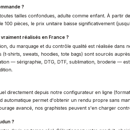
commande ?
outes tailles confondues, adulte comme enfant. À partir de 
 100 pièces, le prix unitaire baisse significativement (jus
 vraiment réalisés en France ?
ssion, du marquage et du contrôle qualité est réalisée dans
s (t-shirts, sweats, hoodies, tote bags) sont sourcés auprè
isation — sérigraphie, DTG, DTF, sublimation, broderie — es
ition.
suel directement depuis notre configurateur en ligne (form
nd automatique permet d'obtenir un rendu propre sans manip
tourage avancé, nos graphistes peuvent s'en charger cont
udun ?