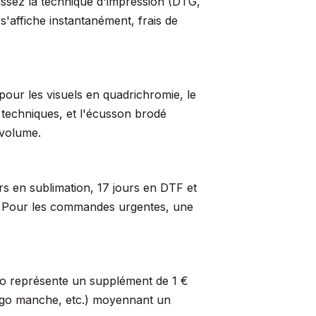
sissez la technique d'impression (DTG,
s'affiche instantanément, frais de
pour les visuels en quadrichromie, le
s techniques, et l'écusson brodé
 volume.
rs en sublimation, 17 jours en DTF et
er. Pour les commandes urgentes, une
so représente un supplément de 1 €
logo manche, etc.) moyennant un