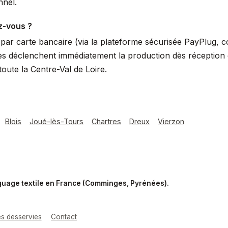
nnel.
z-vous ?
ar carte bancaire (via la plateforme sécurisée PayPlug, 
s déclenchent immédiatement la production dès réception du
ute la Centre-Val de Loire.
Blois
Joué-lès-Tours
Chartres
Dreux
Vierzon
rquage textile en France (Comminges, Pyrénées).
les desservies
Contact