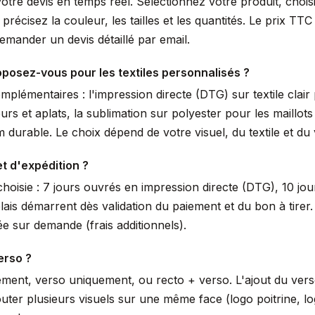
votre devis en temps réel. Sélectionnez votre produit, choi
écisez la couleur, les tailles et les quantités. Le prix TTC 
mander un devis détaillé par email.
posez-vous pour les textiles personnalisés ?
lémentaires : l'impression directe (DTG) sur textile clair 
urs et aplats, la sublimation sur polyester pour les maillot
durable. Le choix dépend de votre visuel, du textile et du
et d'expédition ?
hoisie : 7 jours ouvrés en impression directe (DTG), 10 jou
lais démarrent dès validation du paiement et du bon à tir
e sur demande (frais additionnels).
erso ?
ement, verso uniquement, ou recto + verso. L'ajout du ver
uter plusieurs visuels sur une même face (logo poitrine, 