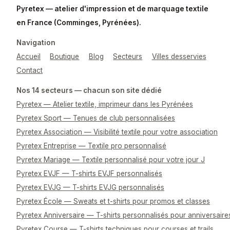
Pyretex — atelier d'impression et de marquage textile
en France (Comminges, Pyrénées).
Navigation
Accueil
Boutique
Blog
Secteurs
Villes desservies
Contact
Nos 14 secteurs — chacun son site dédié
Pyretex — Atelier textile, imprimeur dans les Pyrénées
Pyretex Sport — Tenues de club personnalisées
Pyretex Association — Visibilité textile pour votre association
Pyretex Entreprise — Textile pro personnalisé
Pyretex Mariage — Textile personnalisé pour votre jour J
Pyretex EVJF — T-shirts EVJF personnalisés
Pyretex EVJG — T-shirts EVJG personnalisés
Pyretex École — Sweats et t-shirts pour promos et classes
Pyretex Anniversaire — T-shirts personnalisés pour anniversaire
Pyretex Course — T-shirts techniques pour courses et trails