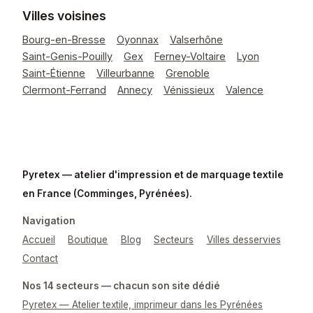
Villes voisines
Bourg-en-Bresse
Oyonnax
Valserhône
Saint-Genis-Pouilly
Gex
Ferney-Voltaire
Lyon
Saint-Étienne
Villeurbanne
Grenoble
Clermont-Ferrand
Annecy
Vénissieux
Valence
Pyretex — atelier d'impression et de marquage textile
en France (Comminges, Pyrénées).
Navigation
Accueil
Boutique
Blog
Secteurs
Villes desservies
Contact
Nos 14 secteurs — chacun son site dédié
Pyretex — Atelier textile, imprimeur dans les Pyrénées