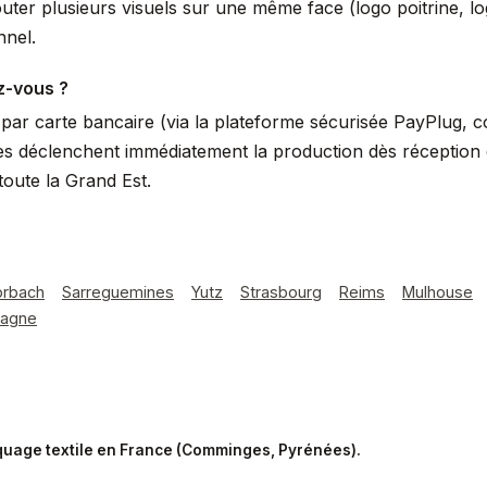
uter plusieurs visuels sur une même face (logo poitrine, 
nnel.
z-vous ?
ar carte bancaire (via la plateforme sécurisée PayPlug, 
s déclenchent immédiatement la production dès réception du
oute la Grand Est.
orbach
Sarreguemines
Yutz
Strasbourg
Reims
Mulhouse
pagne
rquage textile en France (Comminges, Pyrénées).