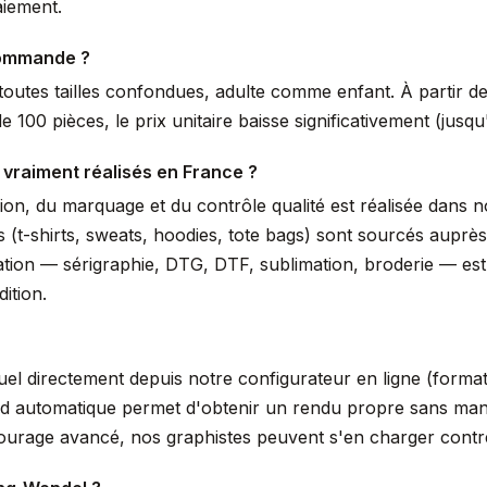
aiement.
commande ?
outes tailles confondues, adulte comme enfant. À partir de 
 100 pièces, le prix unitaire baisse significativement (jus
 vraiment réalisés en France ?
ssion, du marquage et du contrôle qualité est réalisée dans
s (t-shirts, sweats, hoodies, tote bags) sont sourcés auprè
isation — sérigraphie, DTG, DTF, sublimation, broderie — es
ition.
suel directement depuis notre configurateur en ligne (form
nd automatique permet d'obtenir un rendu propre sans manip
tourage avancé, nos graphistes peuvent s'en charger cont