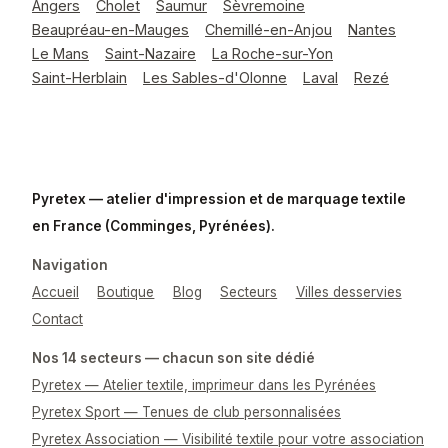
Angers
Cholet
Saumur
Sèvremoine
Beaupréau-en-Mauges
Chemillé-en-Anjou
Nantes
Le Mans
Saint-Nazaire
La Roche-sur-Yon
Saint-Herblain
Les Sables-d'Olonne
Laval
Rezé
Pyretex — atelier d'impression et de marquage textile
en France (Comminges, Pyrénées).
Navigation
Accueil
Boutique
Blog
Secteurs
Villes desservies
Contact
Nos 14 secteurs — chacun son site dédié
Pyretex — Atelier textile, imprimeur dans les Pyrénées
Pyretex Sport — Tenues de club personnalisées
Pyretex Association — Visibilité textile pour votre association