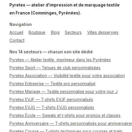
Pyretex — atelier d'impression et de marquage textile
en France (Comminges, Pyrénées).
Navigation
Accueil
Boutique
Blog
Secteurs
Villes desservies
Contact
Nos 14 secteurs — chacun son site dédié
Pyretex — Atelier textile, imprimeur dans les Pyrénées
Pyretex Sport — Tenues de club personnalisées
Pyretex Association — Visibilité textile pour votre association
Pyretex Entreprise — Textile pro personnalisé
Pyretex Mariage — Textile personnalisé pour votre jour J
Pyretex EVJF — T-shirts EVJF personnalisés
Pyretex EVJG — T-shirts EVJG personnalisés
Pyretex École — Sweats et t-shirts pour promos et classes
Pyretex Anniversaire — T-shirts personnalisés pour anniversaire
Pyretex Course — T-shirts techniques pour courses et trails