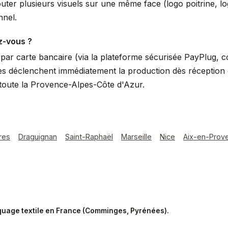
uter plusieurs visuels sur une même face (logo poitrine, 
nnel.
z-vous ?
ar carte bancaire (via la plateforme sécurisée PayPlug, 
s déclenchent immédiatement la production dès réception du
toute la Provence-Alpes-Côte d'Azur.
res
Draguignan
Saint-Raphaël
Marseille
Nice
Aix-en-Prov
rquage textile en France (Comminges, Pyrénées).