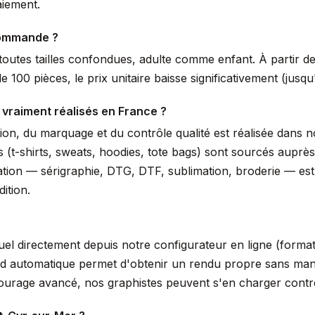
aiement.
commande ?
outes tailles confondues, adulte comme enfant. À partir de 
 100 pièces, le prix unitaire baisse significativement (jus
 vraiment réalisés en France ?
ssion, du marquage et du contrôle qualité est réalisée dans
s (t-shirts, sweats, hoodies, tote bags) sont sourcés auprè
isation — sérigraphie, DTG, DTF, sublimation, broderie — es
ition.
suel directement depuis notre configurateur en ligne (form
nd automatique permet d'obtenir un rendu propre sans manip
tourage avancé, nos graphistes peuvent s'en charger cont