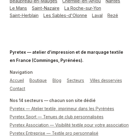
Beaupréau-en-Mauges
Chemillé-en-Anjou
Nantes
Le Mans
Saint-Nazaire
La Roche-sur-Yon
Saint-Herblain
Les Sables-d'Olonne
Laval
Rezé
Pyretex — atelier d'impression et de marquage textile
en France (Comminges, Pyrénées).
Navigation
Accueil
Boutique
Blog
Secteurs
Villes desservies
Contact
Nos 14 secteurs — chacun son site dédié
Pyretex — Atelier textile, imprimeur dans les Pyrénées
Pyretex Sport — Tenues de club personnalisées
Pyretex Association — Visibilité textile pour votre association
Pyretex Entreprise — Textile pro personnalisé