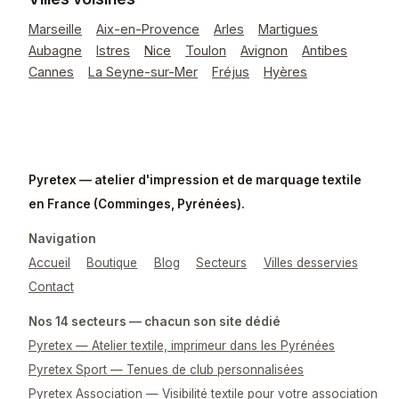
Marseille
Aix-en-Provence
Arles
Martigues
Aubagne
Istres
Nice
Toulon
Avignon
Antibes
Cannes
La Seyne-sur-Mer
Fréjus
Hyères
Pyretex — atelier d'impression et de marquage textile
en France (Comminges, Pyrénées).
Navigation
Accueil
Boutique
Blog
Secteurs
Villes desservies
Contact
Nos 14 secteurs — chacun son site dédié
Pyretex — Atelier textile, imprimeur dans les Pyrénées
Pyretex Sport — Tenues de club personnalisées
Pyretex Association — Visibilité textile pour votre association