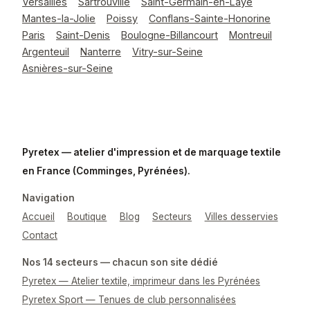
Versailles
Sartrouville
Saint-Germain-en-Laye
Mantes-la-Jolie
Poissy
Conflans-Sainte-Honorine
Paris
Saint-Denis
Boulogne-Billancourt
Montreuil
Argenteuil
Nanterre
Vitry-sur-Seine
Asnières-sur-Seine
Pyretex — atelier d'impression et de marquage textile
en France (Comminges, Pyrénées).
Navigation
Accueil
Boutique
Blog
Secteurs
Villes desservies
Contact
Nos 14 secteurs — chacun son site dédié
Pyretex — Atelier textile, imprimeur dans les Pyrénées
Pyretex Sport — Tenues de club personnalisées