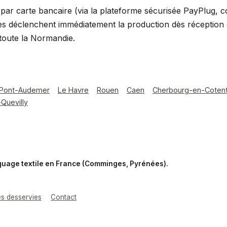
ar carte bancaire (via la plateforme sécurisée PayPlug, 
s déclenchent immédiatement la production dès réception du
toute la Normandie.
Pont-Audemer
Le Havre
Rouen
Caen
Cherbourg-en-Cotent
Quevilly
rquage textile en France (Comminges, Pyrénées).
les desservies
Contact