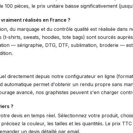
 100 pièces, le prix unitaire baisse significativement (jus
 vraiment réalisés en France ?
ssion, du marquage et du contrôle qualité est réalisée dans
s (t-shirts, sweats, hoodies, tote bags) sont sourcés auprè
isation — sérigraphie, DTG, DTF, sublimation, broderie — es
ition.
suel directement depuis notre configurateur en ligne (form
nd automatique permet d'obtenir un rendu propre sans manip
tourage avancé, nos graphistes peuvent s'en charger cont
iers ?
votre devis en temps réel. Sélectionnez votre produit, choi
écisez la couleur, les tailles et les quantités. Le prix TTC 
mander un devis détaillé par email.