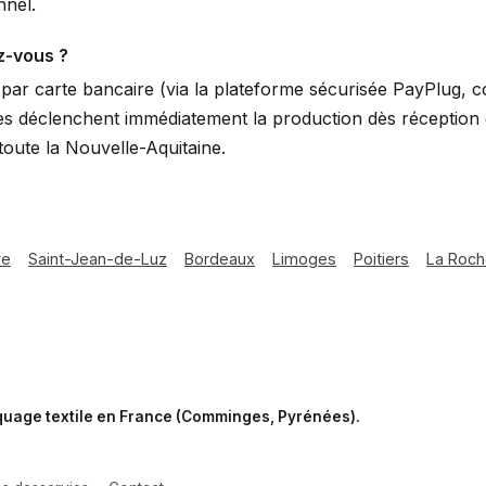
nnel.
z-vous ?
ar carte bancaire (via la plateforme sécurisée PayPlug, 
s déclenchent immédiatement la production dès réception du
oute la Nouvelle-Aquitaine.
ye
Saint-Jean-de-Luz
Bordeaux
Limoges
Poitiers
La Roch
rquage textile en France (Comminges, Pyrénées).