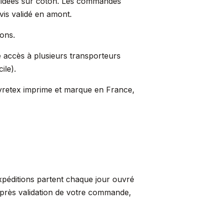
s idées sur coton. Les commandes
evis validé en amont.
Lons.
e accès à plusieurs transporteurs
ile).
Pyretex imprime et marque en France,
xpéditions partent chaque jour ouvré
après validation de votre commande,