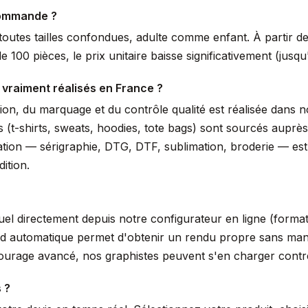
commande ?
outes tailles confondues, adulte comme enfant. À partir de 
 100 pièces, le prix unitaire baisse significativement (jus
 vraiment réalisés en France ?
ssion, du marquage et du contrôle qualité est réalisée dans
s (t-shirts, sweats, hoodies, tote bags) sont sourcés auprè
isation — sérigraphie, DTG, DTF, sublimation, broderie — es
ition.
suel directement depuis notre configurateur en ligne (form
nd automatique permet d'obtenir un rendu propre sans manip
tourage avancé, nos graphistes peuvent s'en charger cont
 ?