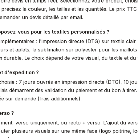
votre devis en temps réel. Sélectionnez votre produit, choi
écisez la couleur, les tailles et les quantités. Le prix TTC 
mander un devis détaillé par email.
posez-vous pour les textiles personnalisés ?
lémentaires : l'impression directe (DTG) sur textile clair 
urs et aplats, la sublimation sur polyester pour les maillot
durable. Le choix dépend de votre visuel, du textile et du
et d'expédition ?
hoisie : 7 jours ouvrés en impression directe (DTG), 10 jou
lais démarrent dès validation du paiement et du bon à tir
e sur demande (frais additionnels).
erso ?
ement, verso uniquement, ou recto + verso. L'ajout du ver
uter plusieurs visuels sur une même face (logo poitrine, 