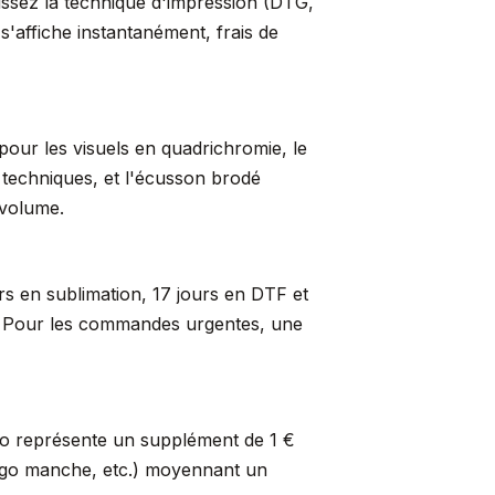
sissez la technique d'impression (DTG,
s'affiche instantanément, frais de
pour les visuels en quadrichromie, le
s techniques, et l'écusson brodé
 volume.
rs en sublimation, 17 jours en DTF et
er. Pour les commandes urgentes, une
so représente un supplément de 1 €
logo manche, etc.) moyennant un