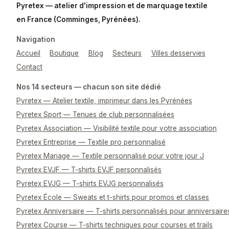
Pyretex — atelier d'impression et de marquage textile
en France (Comminges, Pyrénées).
Navigation
Accueil
Boutique
Blog
Secteurs
Villes desservies
Contact
Nos 14 secteurs — chacun son site dédié
Pyretex — Atelier textile, imprimeur dans les Pyrénées
Pyretex Sport — Tenues de club personnalisées
Pyretex Association — Visibilité textile pour votre association
Pyretex Entreprise — Textile pro personnalisé
Pyretex Mariage — Textile personnalisé pour votre jour J
Pyretex EVJF — T-shirts EVJF personnalisés
Pyretex EVJG — T-shirts EVJG personnalisés
Pyretex École — Sweats et t-shirts pour promos et classes
Pyretex Anniversaire — T-shirts personnalisés pour anniversaire
Pyretex Course — T-shirts techniques pour courses et trails