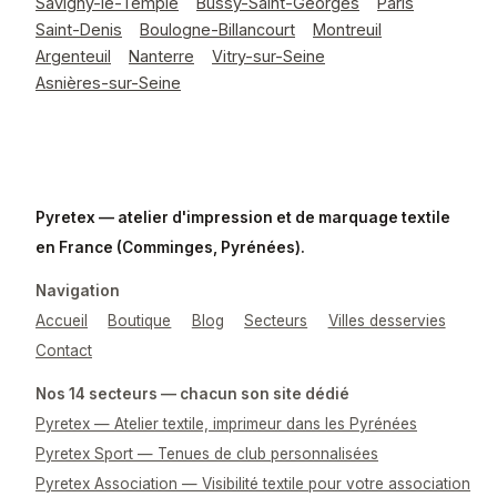
Savigny-le-Temple
Bussy-Saint-Georges
Paris
Saint-Denis
Boulogne-Billancourt
Montreuil
Argenteuil
Nanterre
Vitry-sur-Seine
Asnières-sur-Seine
Pyretex — atelier d'impression et de marquage textile
en France (Comminges, Pyrénées).
Navigation
Accueil
Boutique
Blog
Secteurs
Villes desservies
Contact
Nos 14 secteurs — chacun son site dédié
Pyretex — Atelier textile, imprimeur dans les Pyrénées
Pyretex Sport — Tenues de club personnalisées
Pyretex Association — Visibilité textile pour votre association