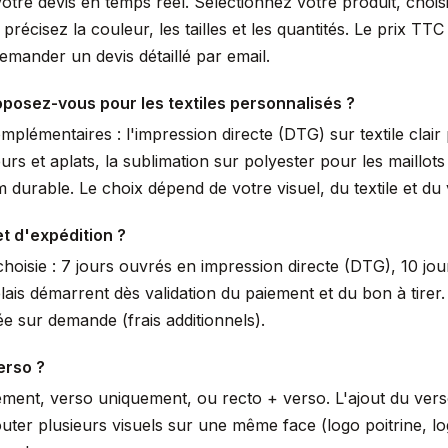
votre devis en temps réel. Sélectionnez votre produit, choi
écisez la couleur, les tailles et les quantités. Le prix TTC 
mander un devis détaillé par email.
posez-vous pour les textiles personnalisés ?
lémentaires : l'impression directe (DTG) sur textile clair 
urs et aplats, la sublimation sur polyester pour les maillot
durable. Le choix dépend de votre visuel, du textile et du
et d'expédition ?
hoisie : 7 jours ouvrés en impression directe (DTG), 10 jou
lais démarrent dès validation du paiement et du bon à tir
e sur demande (frais additionnels).
erso ?
ement, verso uniquement, ou recto + verso. L'ajout du ver
uter plusieurs visuels sur une même face (logo poitrine, 