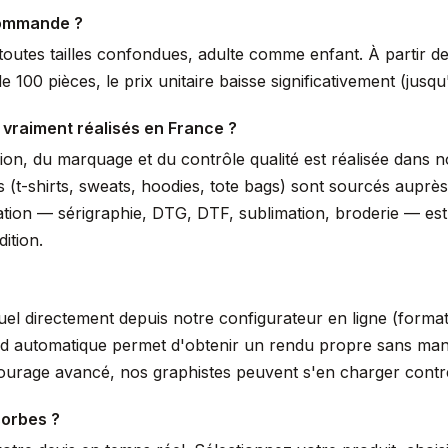
commande ?
outes tailles confondues, adulte comme enfant. À partir de 
 100 pièces, le prix unitaire baisse significativement (jus
 vraiment réalisés en France ?
ssion, du marquage et du contrôle qualité est réalisée dans
s (t-shirts, sweats, hoodies, tote bags) sont sourcés auprè
isation — sérigraphie, DTG, DTF, sublimation, broderie — es
ition.
suel directement depuis notre configurateur en ligne (form
nd automatique permet d'obtenir un rendu propre sans manip
tourage avancé, nos graphistes peuvent s'en charger cont
sorbes ?