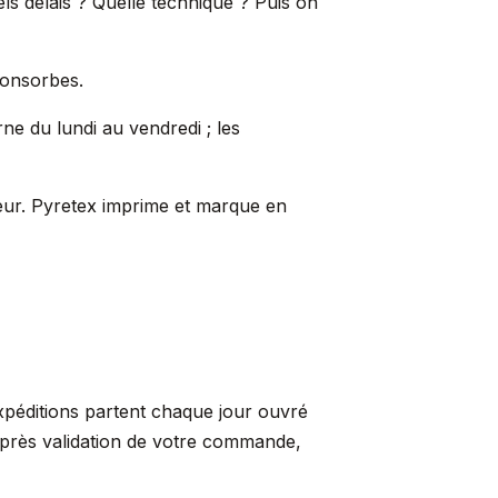
ls délais ? Quelle technique ? Puis on
Fonsorbes.
rne du lundi au vendredi ; les
ueur. Pyretex imprime et marque en
xpéditions partent chaque jour ouvré
après validation de votre commande,