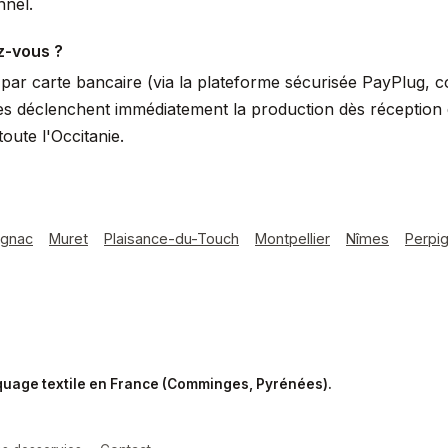
nnel.
z-vous ?
ar carte bancaire (via la plateforme sécurisée PayPlug, 
s déclenchent immédiatement la production dès réception du
ute l'Occitanie.
agnac
Muret
Plaisance-du-Touch
Montpellier
Nîmes
Perpi
rquage textile en France (Comminges, Pyrénées).