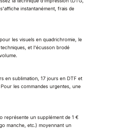
sissez la technique d'impression (DTG,
s'affiche instantanément, frais de
pour les visuels en quadrichromie, le
s techniques, et l'écusson brodé
 volume.
rs en sublimation, 17 jours en DTF et
er. Pour les commandes urgentes, une
so représente un supplément de 1 €
logo manche, etc.) moyennant un