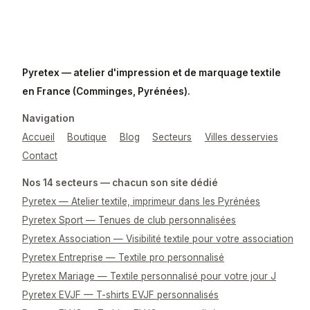
Pyretex — atelier d'impression et de marquage textile
en France (Comminges, Pyrénées).
Navigation
Accueil
Boutique
Blog
Secteurs
Villes desservies
Contact
Nos 14 secteurs — chacun son site dédié
Pyretex — Atelier textile, imprimeur dans les Pyrénées
Pyretex Sport — Tenues de club personnalisées
Pyretex Association — Visibilité textile pour votre association
Pyretex Entreprise — Textile pro personnalisé
Pyretex Mariage — Textile personnalisé pour votre jour J
Pyretex EVJF — T-shirts EVJF personnalisés