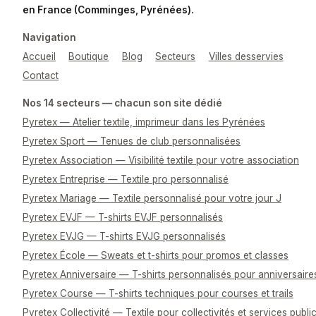
en France (Comminges, Pyrénées).
Navigation
Accueil
Boutique
Blog
Secteurs
Villes desservies
Contact
Nos 14 secteurs — chacun son site dédié
Pyretex — Atelier textile, imprimeur dans les Pyrénées
Pyretex Sport — Tenues de club personnalisées
Pyretex Association — Visibilité textile pour votre association
Pyretex Entreprise — Textile pro personnalisé
Pyretex Mariage — Textile personnalisé pour votre jour J
Pyretex EVJF — T-shirts EVJF personnalisés
Pyretex EVJG — T-shirts EVJG personnalisés
Pyretex École — Sweats et t-shirts pour promos et classes
Pyretex Anniversaire — T-shirts personnalisés pour anniversaire
Pyretex Course — T-shirts techniques pour courses et trails
Pyretex Collectivité — Textile pour collectivités et services publi