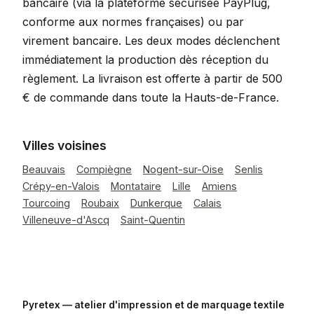
bancaire (via la plateforme sécurisée PayPlug,
conforme aux normes françaises) ou par
virement bancaire. Les deux modes déclenchent
immédiatement la production dès réception du
règlement. La livraison est offerte à partir de 500
€ de commande dans toute la Hauts-de-France.
Villes voisines
Beauvais
Compiègne
Nogent-sur-Oise
Senlis
Crépy-en-Valois
Montataire
Lille
Amiens
Tourcoing
Roubaix
Dunkerque
Calais
Villeneuve-d'Ascq
Saint-Quentin
Pyretex — atelier d'impression et de marquage textile