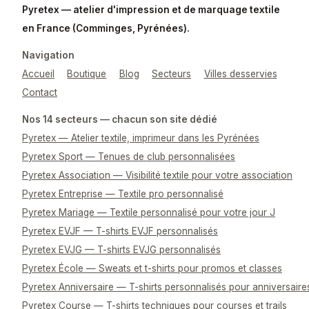
Pyretex — atelier d'impression et de marquage textile
en France (Comminges, Pyrénées).
Navigation
Accueil
Boutique
Blog
Secteurs
Villes desservies
Contact
Nos 14 secteurs — chacun son site dédié
Pyretex — Atelier textile, imprimeur dans les Pyrénées
Pyretex Sport — Tenues de club personnalisées
Pyretex Association — Visibilité textile pour votre association
Pyretex Entreprise — Textile pro personnalisé
Pyretex Mariage — Textile personnalisé pour votre jour J
Pyretex EVJF — T-shirts EVJF personnalisés
Pyretex EVJG — T-shirts EVJG personnalisés
Pyretex École — Sweats et t-shirts pour promos et classes
Pyretex Anniversaire — T-shirts personnalisés pour anniversaire
Pyretex Course — T-shirts techniques pour courses et trails