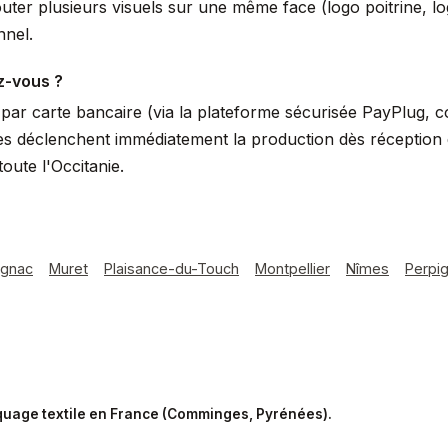
uter plusieurs visuels sur une même face (logo poitrine, 
nnel.
z-vous ?
ar carte bancaire (via la plateforme sécurisée PayPlug, 
s déclenchent immédiatement la production dès réception du
ute l'Occitanie.
agnac
Muret
Plaisance-du-Touch
Montpellier
Nîmes
Perpi
rquage textile en France (Comminges, Pyrénées).