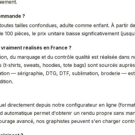
aiement.
commande ?
outes tailles confondues, adulte comme enfant. À partir de 
 100 pièces, le prix unitaire baisse significativement (jus
 vraiment réalisés en France ?
ssion, du marquage et du contrôle qualité est réalisée dans
s (t-shirts, sweats, hoodies, tote bags) sont sourcés auprè
isation — sérigraphie, DTG, DTF, sublimation, broderie — es
ition.
suel directement depuis notre configurateur en ligne (form
nd automatique permet d'obtenir un rendu propre sans manip
tourage avancé, nos graphistes peuvent s'en charger cont