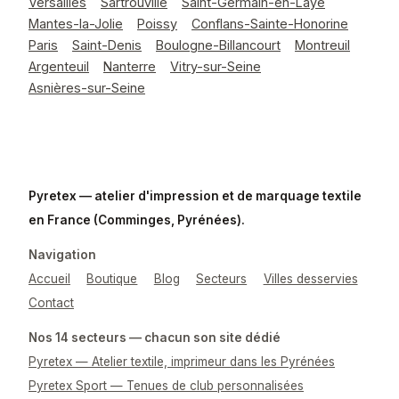
Versailles
Sartrouville
Saint-Germain-en-Laye
Mantes-la-Jolie
Poissy
Conflans-Sainte-Honorine
Paris
Saint-Denis
Boulogne-Billancourt
Montreuil
Argenteuil
Nanterre
Vitry-sur-Seine
Asnières-sur-Seine
Pyretex — atelier d'impression et de marquage textile
en France (Comminges, Pyrénées).
Navigation
Accueil
Boutique
Blog
Secteurs
Villes desservies
Contact
Nos 14 secteurs — chacun son site dédié
Pyretex — Atelier textile, imprimeur dans les Pyrénées
Pyretex Sport — Tenues de club personnalisées