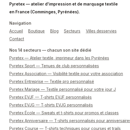
Pyretex — atelier d'impression et de marquage textile
en France (Comminges, Pyrénées).
Navigation
Accueil
Boutique
Blog
Secteurs
Villes desservies
Contact
Nos 14 secteurs — chacun son site dédié
Pyretex — Atelier textile, imprimeur dans les Pyrénées
Pyretex Sport — Tenues de club personnalisées
Pyretex Association — Visibilité textile pour votre association
Pyretex Entreprise — Textile pro personnalisé
Pyretex Mariage — Textile personnalisé pour votre jour J
Pyretex EVJF — T-shirts EVJF personnalisés
Pyretex EVJG — T-shirts EVJG personnalisés
Pyretex École — Sweats et t-shirts pour promos et classes
Pyretex Anniversaire — T-shirts personnalisés pour anniversaire
Pyretex Course — T-shirts techniques pour courses et trails