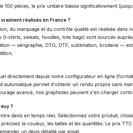
 100 pièces, le prix unitaire baisse significativement (jus
 vraiment réalisés en France ?
ssion, du marquage et du contrôle qualité est réalisée dans
s (t-shirts, sweats, hoodies, tote bags) sont sourcés auprè
isation — sérigraphie, DTG, DTF, sublimation, broderie — es
ition.
suel directement depuis notre configurateur en ligne (form
nd automatique permet d'obtenir un rendu propre sans manip
tourage avancé, nos graphistes peuvent s'en charger cont
résy ?
votre devis en temps réel. Sélectionnez votre produit, choi
écisez la couleur, les tailles et les quantités. Le prix TTC 
mander un devis détaillé par email.