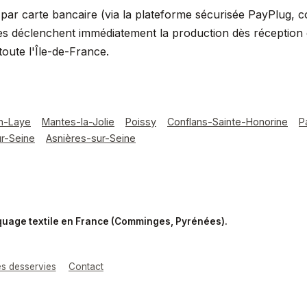
ar carte bancaire (via la plateforme sécurisée PayPlug, 
s déclenchent immédiatement la production dès réception du
oute l'Île-de-France.
n-Laye
Mantes-la-Jolie
Poissy
Conflans-Sainte-Honorine
P
ur-Seine
Asnières-sur-Seine
rquage textile en France (Comminges, Pyrénées).
les desservies
Contact