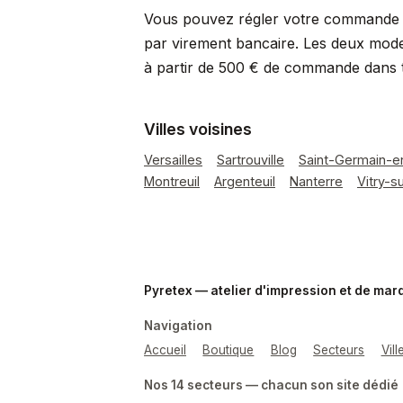
Vous pouvez régler votre commande p
par virement bancaire. Les deux mode
à partir de 500 € de commande dans t
Villes voisines
Versailles
Sartrouville
Saint-Germain-e
Montreuil
Argenteuil
Nanterre
Vitry-s
Pyretex — atelier d'impression et de ma
Navigation
Accueil
Boutique
Blog
Secteurs
Vil
Nos 14 secteurs — chacun son site dédié