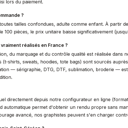
si lors du paiement.
commande ?
outes tailles confondues, adulte comme enfant. À partir de 
 100 pièces, le prix unitaire baisse significativement (jus
 vraiment réalisés en France ?
ssion, du marquage et du contrôle qualité est réalisée dans
s (t-shirts, sweats, hoodies, tote bags) sont sourcés auprè
isation — sérigraphie, DTG, DTF, sublimation, broderie — es
ition.
suel directement depuis notre configurateur en ligne (form
nd automatique permet d'obtenir un rendu propre sans manip
tourage avancé, nos graphistes peuvent s'en charger cont