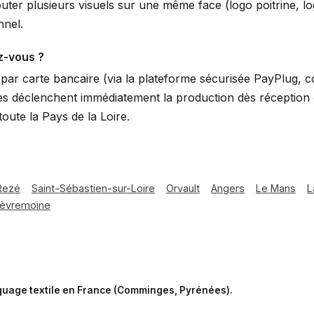
uter plusieurs visuels sur une même face (logo poitrine, 
nnel.
z-vous ?
ar carte bancaire (via la plateforme sécurisée PayPlug, 
s déclenchent immédiatement la production dès réception du
ute la Pays de la Loire.
Rezé
Saint-Sébastien-sur-Loire
Orvault
Angers
Le Mans
L
èvremoine
rquage textile en France (Comminges, Pyrénées).